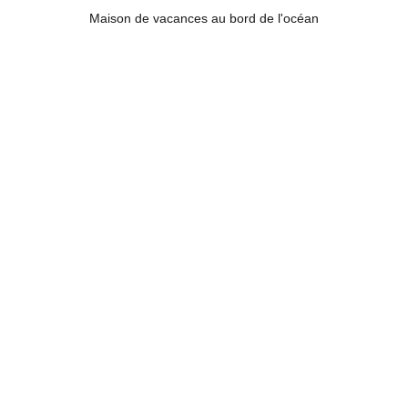
Maison de vacances au bord de l'océan
Maison de vacances à louer au bord de l'océan 
Une expérience unique au coeur des Highlands 
du Cape Breton